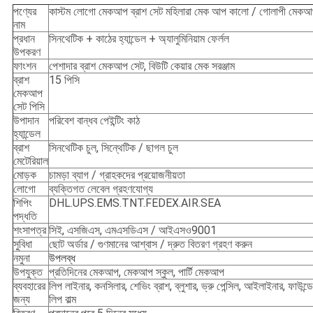
পণ্যের
কাস্টম লোগো মেকআপ ব্রাশ সেট মহিলারা মেক আপ কালো / গোলাপী মেকআপ 
নাম
প্রধান
সিনথেটিক + কাঠের হ্যান্ডেল + অ্যালুমিনিয়াম ফের্লল
উপকরণ
ফাংশন
পেশাদার ব্রাশ মেকআপ সেট, বিউটি কেয়ার মেক সরঞ্জাম
ব্রাশ
15 পিসি
মেকআপ
সেট পিসি
উপাদান
পরিবেশ বান্ধব পেইন্টিং কাঠ
হ্যান্ডেল
ব্রাশ
সিনথেটিক চুল, সিন্থেটিক / ছাগল চুল
মেটেরিয়াল
মোড়ক
চামড়া ব্যাগ / গ্রাহকদের প্রয়োজনীয়তা
লোগো
ব্যক্তিগত লেবেল গ্রহণযোগ্য
শিপিং
DHL.UPS.EMS.TNT.FEDEX.AIR.SEA
পদ্ধতি
শংসাপত্র
সিই, এসজিএস, এমএসডিএস / আইএসও9001
সুবিধা
ছোট অর্ডার / গুণমানের আশ্বাস / দ্রুত বিতরণ গ্রহণ করুন
নমুনা
উপলব্ধ
উপযুক্ত
প্রতিদিনের মেকআপ, মেকআপ স্কুল, পার্টি মেকআপ
ব্যবহারের
লিপ লাইনার, কনসিলার, শেভিং ব্রাশ, ব্লুশার, ভ্রু পেন্সিল, আইলাইনার, ফাউন
জন্য
লিপ বাল্ম