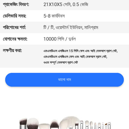
প্যাকেজিং বিবরণ:
21X10X5 সেমি, 0.5 কেজি
নিয়ন্ত্রণ
ডেলিভারি সময়:
5-8 কার্যদিবস
যোগাযোগ
পরিশোধের শর্ত:
টি / টি, ওয়েস্টার্ন ইউনিয়ন, মানিগ্রাম
করুন
যোগানের ক্ষমতা:
10000 পিসি / দুর্বল
লক্ষণীয় করা:
,
এমএসডিএস এসজিএস 15 পিসি ফেস এবং আই মেকআপ ব্রাশ সেট
উদ্ধৃতির
,
এমএসডিএস এসজিএস ফেস এবং আই মেকআপ ব্রাশ সেট
জন্য
ওএম সম্পূর্ণ মেকআপ ব্রাশ সেট
আবেদন
ভালো দাম