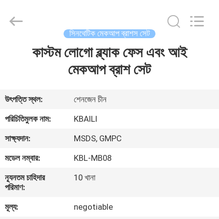
লেবেল
ঠোঁট
গ্লস
সরবরাহকারী.
Copyright
সিনথেটিক মেকআপ ব্রাশস সেট
©
2021
-
কাস্টম লোগো ব্ল্যাক ফেস এবং আই
বাড়ি
2025
lipsglosses.com.
All
মেকআপ ব্রাশ সেট
Rights
Reserved.
পণ্য
উৎপত্তি স্থল:
শেনজেন চীন
আমাদের
পরিচিতিমুলক নাম:
KBAILI
সম্পর্কে
সাক্ষ্যদান:
MSDS, GMPC
মডেল নম্বার:
KBL-MB08
কারখানা
ন্যূনতম চাহিদার
10 খানা
ভ্রমণ
পরিমাণ:
মূল্য:
negotiable
মান