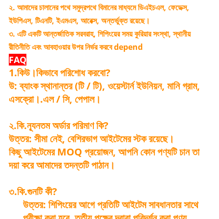
২. আমাদের চালানের পথে সমুদ্রপথে বিমানের মাধ্যমে ডিএইচএল, ফেডেক্স,
ইউপিএস, টিএনটি, ইএমএস, আরেক্স, অন্তর্ভুক্ত রয়েছে।
৩. এটি একটি আন্তর্জাতিক সরবরাহ, শিপিংয়ের সময় কুরিয়ার সংস্থা, স্থানীয়
রীতিনীতি এবং আবহাওয়ার উপর নির্ভর করবে depend
FAQ
1.কিউ।কিভাবে পরিশোধ করবো?
উ: ব্যাংক স্থানান্তর (টি / টি), ওয়েস্টার্ন ইউনিয়ন, মানি গ্রাম,
এসক্রো।.এল / সি, পেপাল।
২.কি.ন্যূনতম অর্ডার পরিমাণ কি?
উত্তর: সীমা নেই, বেশিরভাগ আইটেমের স্টক রয়েছে।
কিছু আইটেমের MOQ প্রয়োজন, আপনি কোন পণ্যটি চান তা
দয়া করে আমাদের তদন্তটি পাঠান।
৩.কি.গুনটি কী?
উত্তর: শিপিংয়ের আগে প্রতিটি আইটেম সাবধানতার সাথে
পরীক্ষা করা হবে, তৃতীয় পক্ষের দ্বারা পরিদর্শন করা পণ্য