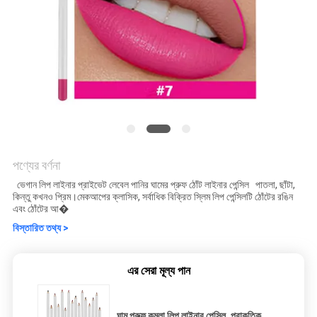
পণ্যের বর্ণনা
ভেগান লিপ লাইনার প্রাইভেট লেবেল পানির ঘামের প্রুফ ঠোঁট লাইনার পেন্সিল পাতলা, ছাঁটা,
কিন্তু কখনও প্রিম।মেকআপের ক্লাসিক, সর্বাধিক বিক্রিত স্লিম লিপ পেন্সিলটি ঠোঁটের রঙিন
এবং ঠোঁটের আ�
বিস্তারিত তথ্য >
এর সেরা মূল্য পান
ঘাম প্রুফ কমলা লিপ লাইনার পেন্সিল, প্রাকৃতিক