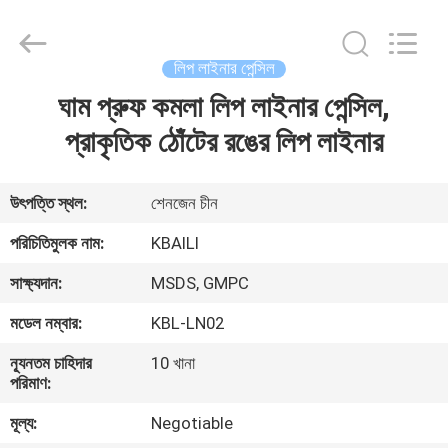
লেবেল
ঠোঁট
গ্লস
সরবরাহকারী.
Copyright
লিপ লাইনার পেন্সিল
©
2021
-
ঘাম প্রুফ কমলা লিপ লাইনার পেন্সিল,
বাড়ি
2022
lipsglosses.com.
All
প্রাকৃতিক ঠোঁটের রঙের লিপ লাইনার
Rights
Reserved.
পণ্য
উৎপত্তি স্থল:
শেনজেন চীন
আমাদের
পরিচিতিমুলক নাম:
KBAILI
সম্পর্কে
সাক্ষ্যদান:
MSDS, GMPC
মডেল নম্বার:
KBL-LN02
কারখানা
ন্যূনতম চাহিদার
10 খানা
ভ্রমণ
পরিমাণ:
মূল্য:
Negotiable
মান