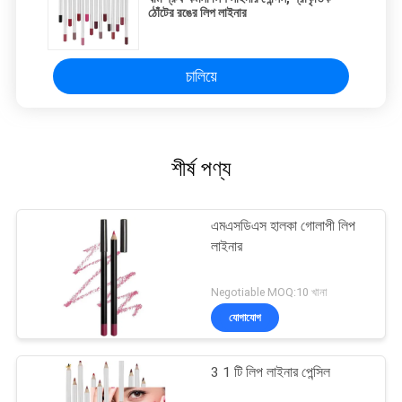
ঠোঁটের রঙের লিপ লাইনার
চালিয়ে
শীর্ষ পণ্য
এমএসডিএস হালকা গোলাপী লিপ
লাইনার
Negotiable MOQ:10 খানা
যোগাযোগ
3 1 টি লিপ লাইনার পেন্সিল