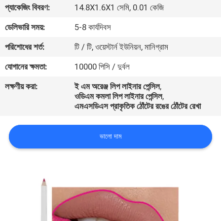
প্যাকেজিং বিবরণ:
14.8X1.6X1 সেমি, 0.01 কেজি
নিয়ন্ত্রণ
ডেলিভারি সময়:
5-8 কার্যদিবস
যোগাযোগ
পরিশোধের শর্ত:
টি / টি, ওয়েস্টার্ন ইউনিয়ন, মানিগ্রাম
করুন
যোগানের ক্ষমতা:
10000 পিসি / দুর্বল
লক্ষণীয় করা:
ই এম অরেঞ্জ লিপ লাইনার পেন্সিল
,
উদ্ধৃতির
ওডিএম কমলা লিপ লাইনার পেন্সিল
,
এমএসডিএস প্রাকৃতিক ঠোঁটের রঙের ঠোঁটের রেখা
জন্য
আবেদন
ভালো দাম